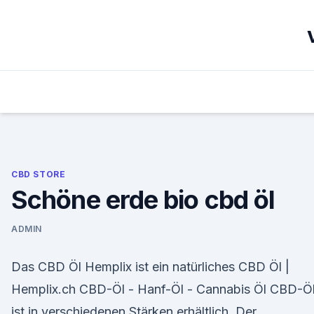
Skip
to
content
CBD STORE
Schöne erde bio cbd öl
ADMIN
Das CBD Öl Hemplix ist ein natürliches CBD Öl |
Hemplix.ch CBD-Öl - Hanf-Öl - Cannabis Öl CBD-Ö
ist in verschiedenen Stärken erhältlich. Der