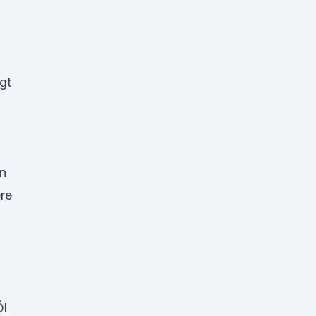
gt
en
re
Öl