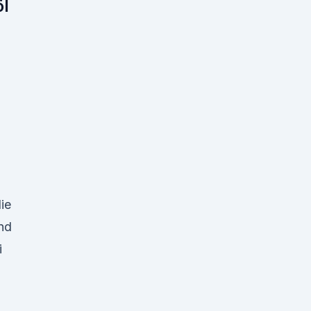
öl
ie
und
i