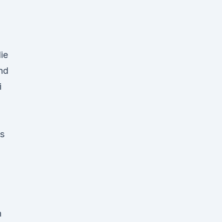
ie
und
i
es
n