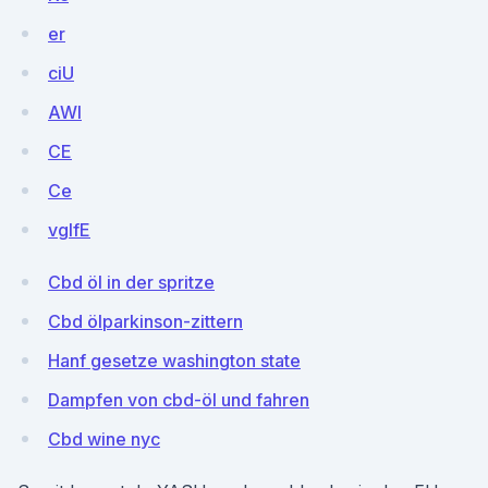
er
ciU
AWI
CE
Ce
vglfE
Cbd öl in der spritze
Cbd ölparkinson-zittern
Hanf gesetze washington state
Dampfen von cbd-öl und fahren
Cbd wine nyc