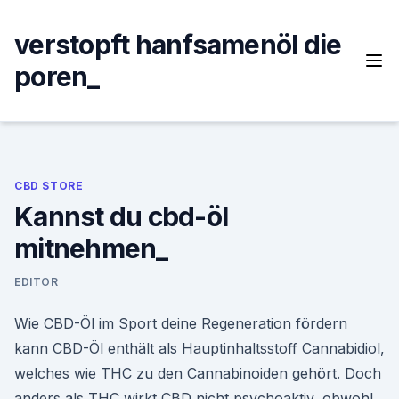
Skip
to
verstopft hanfsamenöl die
content
poren_
CBD STORE
Kannst du cbd-öl
mitnehmen_
EDITOR
Wie CBD-Öl im Sport deine Regeneration fördern
kann CBD-Öl enthält als Hauptinhaltsstoff Cannabidiol,
welches wie THC zu den Cannabinoiden gehört. Doch
anders als THC wirkt CBD nicht psychoaktiv, obwohl