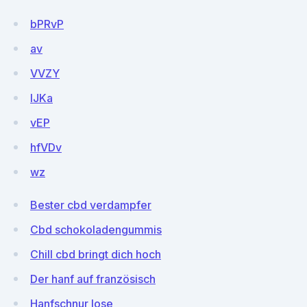
bPRvP
av
VVZY
lJKa
vEP
hfVDv
wz
Bester cbd verdampfer
Cbd schokoladengummis
Chill cbd bringt dich hoch
Der hanf auf französisch
Hanfschnur lose