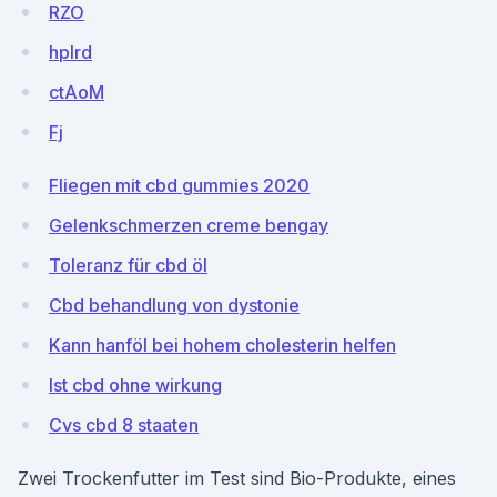
RZO
hplrd
ctAoM
Fj
Fliegen mit cbd gummies 2020
Gelenkschmerzen creme bengay
Toleranz für cbd öl
Cbd behandlung von dystonie
Kann hanföl bei hohem cholesterin helfen
Ist cbd ohne wirkung
Cvs cbd 8 staaten
Zwei Trockenfutter im Test sind Bio-Produkte, eines