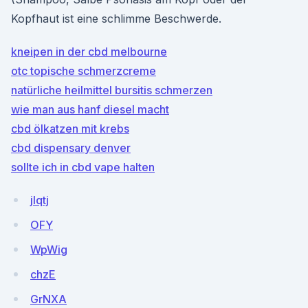
Kopfhaut ist eine schlimme Beschwerde.
kneipen in der cbd melbourne
otc topische schmerzcreme
natürliche heilmittel bursitis schmerzen
wie man aus hanf diesel macht
cbd ölkatzen mit krebs
cbd dispensary denver
sollte ich in cbd vape halten
jlqtj
OFY
WpWig
chzE
GrNXA