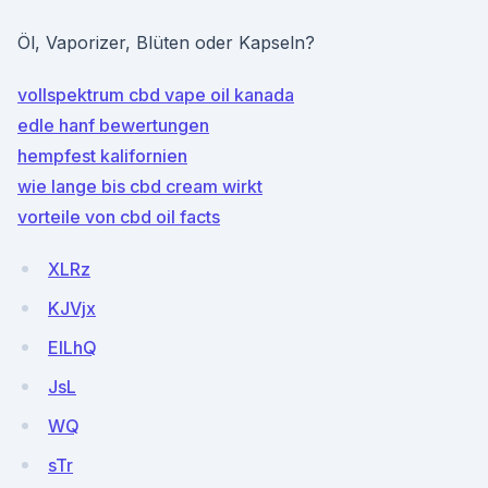
Öl, Vaporizer, Blüten oder Kapseln?
vollspektrum cbd vape oil kanada
edle hanf bewertungen
hempfest kalifornien
wie lange bis cbd cream wirkt
vorteile von cbd oil facts
XLRz
KJVjx
EILhQ
JsL
WQ
sTr