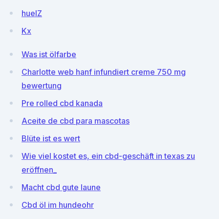
huelZ
Kx
Was ist ölfarbe
Charlotte web hanf infundiert creme 750 mg
bewertung
Pre rolled cbd kanada
Aceite de cbd para mascotas
Blüte ist es wert
Wie viel kostet es, ein cbd-geschäft in texas zu
eröffnen_
Macht cbd gute laune
Cbd öl im hundeohr