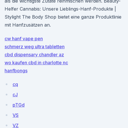
als die wichtigste Zutate reinmischen werden. Beauty-
Helfer Cannabis: Unsere Lieblings-Hanf-Produkte |
Stylight The Body Shop bietet eine ganze Produktlinie
mit Hanfzusätzen an.
cw hanf vape pen
schmerz weg ultra tabletten
cbd dispensary chandler az
wo kaufen cbd in charlotte nc
hanfbongs
cq
cJ
pTGd
VS
VZ