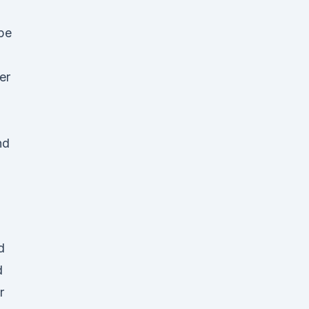
pe
er
nd
d
d
r