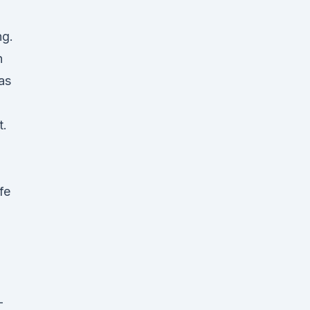
ng.
n
as
t.
fe
-